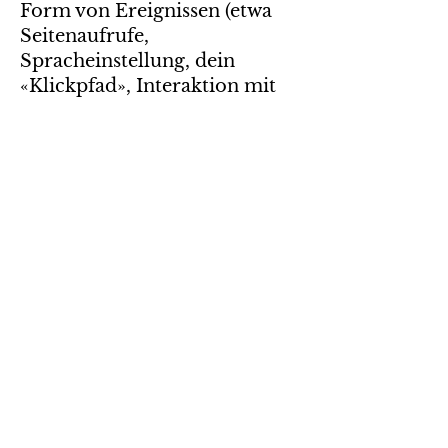
Form von Ereignissen (etwa
Seitenaufrufe,
Spracheinstellung, dein
«Klickpfad», Interaktion mit
der Webseite) sowie andere
Daten wie dein ungefährer
Standort (Region), technische
Informationen zu deinem
Browser und den von dir
genutzten Endgeräten oder die
Referrer-URL, d.h. über
welche Webseite / Werbemittel
du auf unsere Webseite
gekommen bist, erfasst.
Verwendung von
Schrift- und