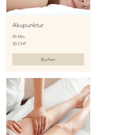
Akupunktur
45 Min.
30
30 CHF
Schweizer
Franken
Buchen