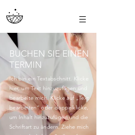
BUCHEN SIE EINEN
TERMIN
Ich bin ein Textabschnitt. Klicke
hier, um Text hinzuzufügen und
bearbeite mich. Klicke auf „Text
bearbeiten“ oder doppelklicke,
um Inhalt hinzuzufügen und die
Schriftart zu ändern. Ziehe mich