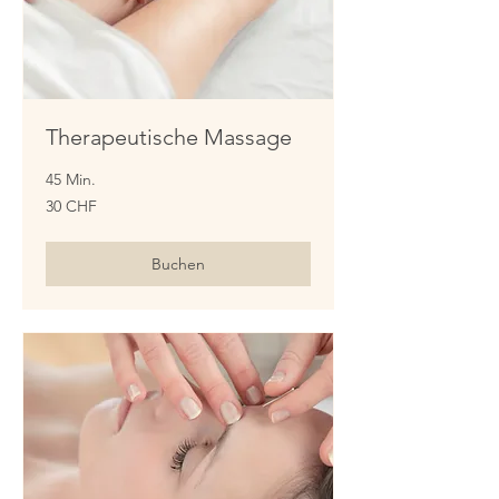
Therapeutische Massage
45 Min.
30
30 CHF
Schweizer
Franken
Buchen