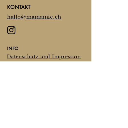
KONTAKT
hallo@mamamie.ch
INFO
Datenschutz und Impressum
Postpartum-Doula und
Begleiterin im Wochenbett &
darüber hinaus.
© 2025 Olivia Erb