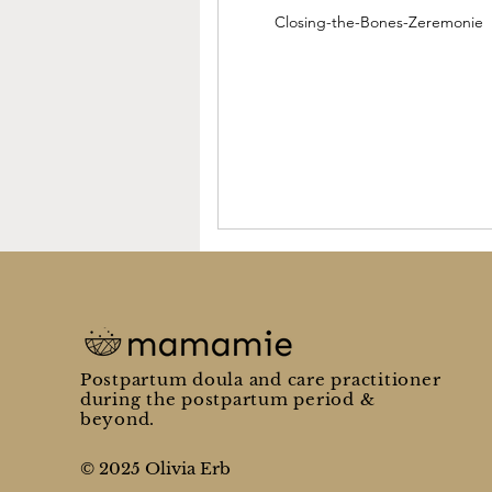
Closing-the-Bones-Zeremonie
Postpartum doula and care practitioner
during the postpartum period &
beyond.
© 2025 Olivia Erb