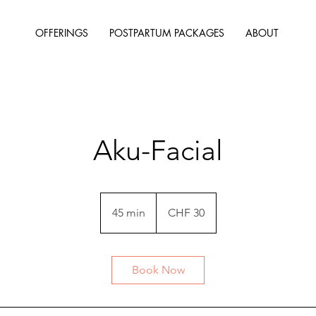
OFFERINGS
POSTPARTUM PACKAGES
ABOUT
Aku-Facial
30
Swiss
45 min
4
CHF 30
francs
5
m
i
Book Now
n